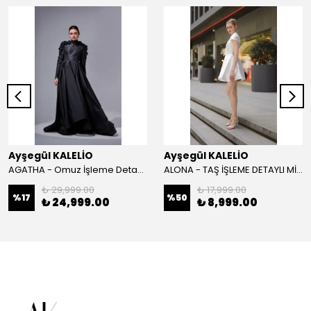
Ayşegül KALELİO
Ayşegül KALELİO
AGATHA - Omuz İşleme Detaylı Davet Elbisesi
ALONA - TAŞ İŞLEME DETAYLI MİNİ BOY DAVET ELBİSESİ
₺ 29,999.00
₺ 17,999.00
%
17
%
50
₺ 24,999.00
₺ 8,999.00