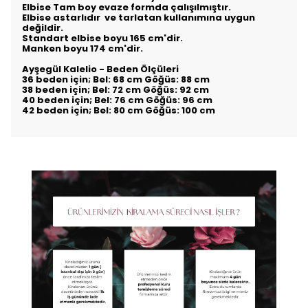
Elbise Tam boy evaze formda çalışılmıştır.
Elbise astarlıdır ve tarlatan kullanımına uygun
değildir.
Standart elbise boyu 165 cm'dir.
Manken boyu 174 cm'dir.
Ayşegül Kalelio - Beden Ölçüleri
36 beden için; Bel: 68 cm Göğüs: 88 cm
38 beden için; Bel: 72 cm Göğüs: 92 cm
40 beden için; Bel: 76 cm Göğüs: 96 cm
42 beden için; Bel: 80 cm Göğüs: 100 cm