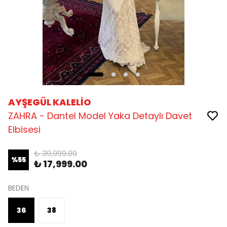
AYŞEGÜL KALELİO
ZAHRA - Dantel Model Yaka Detaylı Davet
Elbisesi
₺ 39,999.00
%
55
₺ 17,999.00
BEDEN
36
38