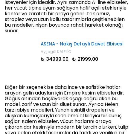
isteyenler için idealdir. Aynı zamanda A-line elbiseler,
her vücut tipine uyum sağlayan hafif açılı etekleriyle
konfor ve zarafeti bir araya getirir. Tek omuz,
straplez veya uzun kollu tasarımlarla çeşitlenebilen
bu modeller, nişan boyunca rahat hareket olanağı
sunar.
ASENA - Nakış Detaylı Davet Elbisesi
Ayşegül KALELİO
₺ 34999.00
₺ 21999.00
Diğer bir seçenek ise daha ince ve sofistike hatlar
arayan gelin adayları için Empire kesim elbiselerdir.
Göğüs altından başlayarak aşağı doğru akan bu
model, zarif ve uzun bir siluet sunar. Ayrıca Helen
tarzı abiye modelleri, Yunan esintili drapeleri ve
akışkan kumaşlarıyla sade ama etkileyici bir duruş
sağlar. Kalem elbiseler, vücut hatlarını ortaya
çıkaran dar kesimiyle modern bir tercih olurken, tulip
veya balon etekli tasarımlar da farklı ve yenilikçi bir