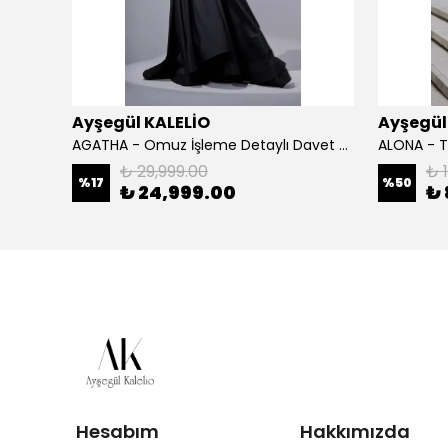
Ayşegül KALELİO
Ayşegül
inlik
AGATHA - Omuz İşleme Detaylı Davet Elbisesi
₺ 29,999.00
₺ 
%
17
%
50
₺ 24,999.00
₺ 
Hesabım
Hakkımızda