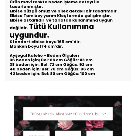
Ürün mavi renkte beden işleme detayı ile
tasarlanmıştır.
Elbise büzgü omuz ve bilek detaylı bir tasarımdır .
Elbise Tam boy yarım Kloş formda çalışılmıştır.
Elbise astarlıdır ve tarlatan kullanımına uygun
Tütü Kullanımına
değildir.
uygundur.
Standart elbise boyu 165 cm'dir.
Manken boyu 174 cm'dir.
Ayşegül Kalelio - Beden Ölçüleri
36 beden için; Bel: 68 cm Göğüs: 88 cm
38 beden için; Bel: 72 cm Göğüs: 92 cm
40 beden için; Bel: 76 cm Göğüs: 96 cm
42 beden için; Bel: 80 cm Göğüs: 100 cm