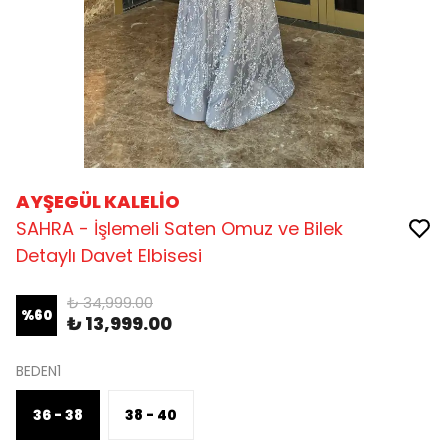
AYŞEGÜL KALELİO
SAHRA - İşlemeli Saten Omuz ve Bilek
Detaylı Davet Elbisesi
₺ 34,999.00
%
60
₺ 13,999.00
BEDEN1
36 - 38
38 - 40