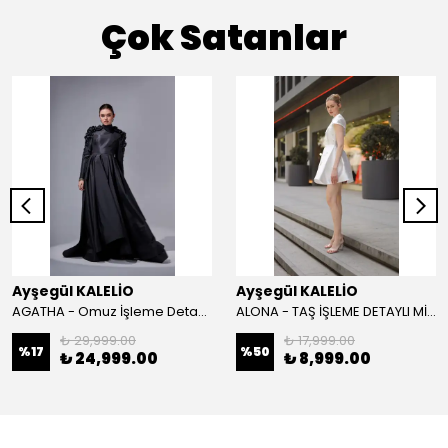
Çok Satanlar
Ayşegül KALELİO
Ayşegül KALELİO
AGATHA - Omuz İşleme Detaylı Davet Elbisesi
ALONA - TAŞ İŞLEME DETAYLI MİNİ BOY DAVET ELBİSESİ
₺ 29,999.00
₺ 17,999.00
%
17
%
50
₺ 24,999.00
₺ 8,999.00