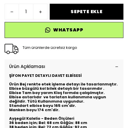
SEPETE EKLE
WHATSAPP
Tüm ürünlerde ücretsiz kargo
Ürün Açıklaması
ŞİFON PAYET DETAYLI DAVET ELBİSESİ
Ürün Bej renkte etek işleme detayı ile tasarlanmıştır.
Elbise büzgülü kol bilek detaylı bir tasarımdır .
Elbise Tam boy yarım Kloş formda çalışılmıştır.
Elbise astarlıdır ve tarlatan kullanımına uygun
değildir. Tütü Kullanımına uygundur.
Standart elbise boyu 165 cm'dir.
Manken boyu 174 cm'dir.
Ayşegül Kalelio - Beden Ölçüleri
36 beden için; Bel: 68 cm Göğüs: 88 cm
38 beden için; Bel: 72 cm Göğüs: 92 cm