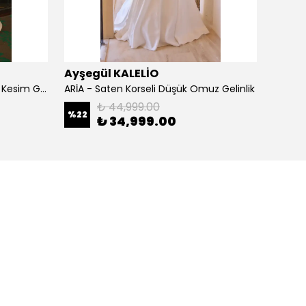
Ayşegül KALELİO
Ayşeg
AMANDA - Kasnak İşlemeli Kloş Kesim Gelinlik
ARİA - Saten Korseli Düşük Omuz Gelinlik
ASEL - 
₺ 44,999.00
%
22
%
14
₺ 34,999.00