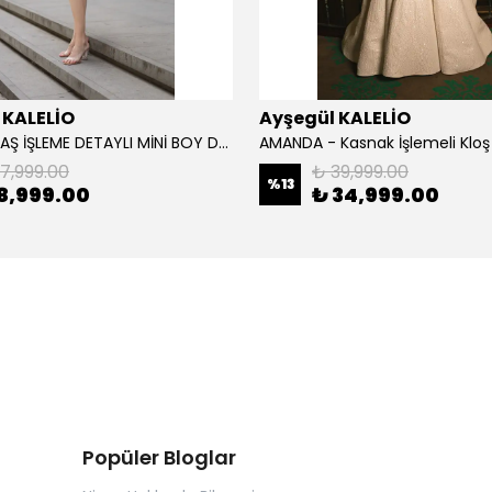
 KALELİO
Ayşegül KALELİO
ALONA - TAŞ İŞLEME DETAYLI MİNİ BOY DAVET ELBİSESİ
17,999.00
₺ 39,999.00
%
13
8,999.00
₺ 34,999.00
Popüler Bloglar