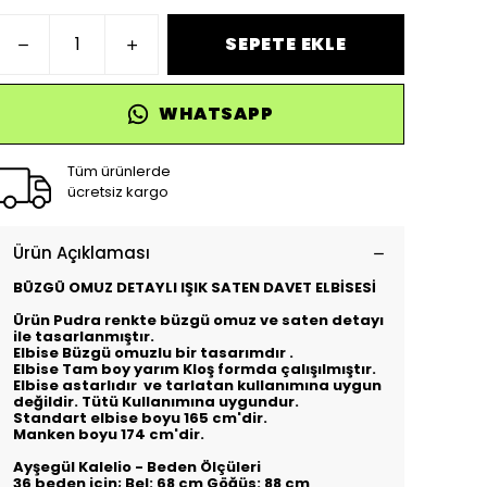
SEPETE EKLE
WHATSAPP
Tüm ürünlerde
ücretsiz kargo
Ürün Açıklaması
BÜZGÜ OMUZ DETAYLI IŞIK SATEN DAVET ELBİSESİ
Ürün Pudra renkte büzgü omuz ve saten detayı
ile tasarlanmıştır.
Elbise Büzgü omuzlu bir tasarımdır .
Elbise Tam boy yarım Kloş formda çalışılmıştır.
Elbise astarlıdır ve tarlatan kullanımına uygun
değildir. Tütü Kullanımına uygundur.
Standart elbise boyu 165 cm'dir.
Manken boyu 174 cm'dir.
Ayşegül Kalelio - Beden Ölçüleri
36 beden için; Bel: 68 cm Göğüs: 88 cm