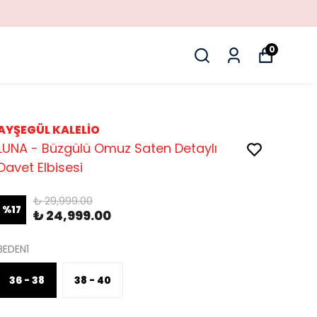
0
AYŞEGÜL KALELİO
LUNA - Büzgülü Omuz Saten Detaylı
Davet Elbisesi
₺ 29,999.00
%
17
₺ 24,999.00
BEDEN1
36 - 38
38 - 40