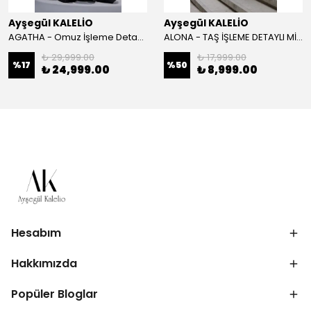
Ayşegül KALELİO
Ayşegül KALELİO
AGATHA - Omuz İşleme Detaylı Davet Elbisesi
ALONA - TAŞ İŞLEME DETAYLI MİNİ BOY DAVET ELBİSESİ
₺ 29,999.00
₺ 17,999.00
%
17
%
50
₺ 24,999.00
₺ 8,999.00
Hesabım
Hakkımızda
Popüler Bloglar