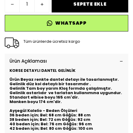
SEPETE EKLE
WHATSAPP
Tüm ürünlerde ücretsiz kargo
Ürün Açıklaması
KORSE DETAYLI DANTEL GELİNLİK
Ürün Beyaz renkte dantel detayı ile tasarlanmıştır.
Gelinlik düz kol detaylı bir tasarımdır .
Gelinlik Tam boy yarım Kloş formda çalışılmıştır.
Gelinlik astarlıdır ve tarlatan kullanımına uygundur.
Standart elbise boyu 165 cm'dir.
Manken boyu 174 cm'dir.
Ayşegül Kalelio - Beden Ölçüleri
36 beden için; Bel: 68 cm Göğüs: 88 cm
38 beden için; Bel: 72 cm Göğüs: 92 cm
40 beden için; Bel: 76 cm Göğüs: 96 cm
42 beden için; Bel: 80 cm Göğüs: 100 cm