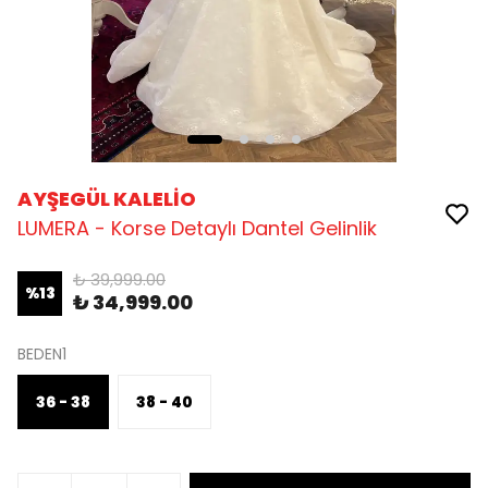
AYŞEGÜL KALELİO
LUMERA - Korse Detaylı Dantel Gelinlik
₺ 39,999.00
%
13
₺ 34,999.00
BEDEN1
36 - 38
38 - 40