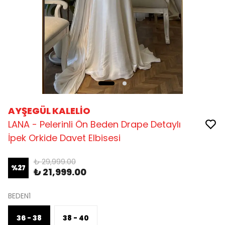
AYŞEGÜL KALELİO
LANA - Pelerinli Ön Beden Drape Detaylı
İpek Orkide Davet Elbisesi
₺ 29,999.00
%
27
₺ 21,999.00
BEDEN1
36 - 38
38 - 40