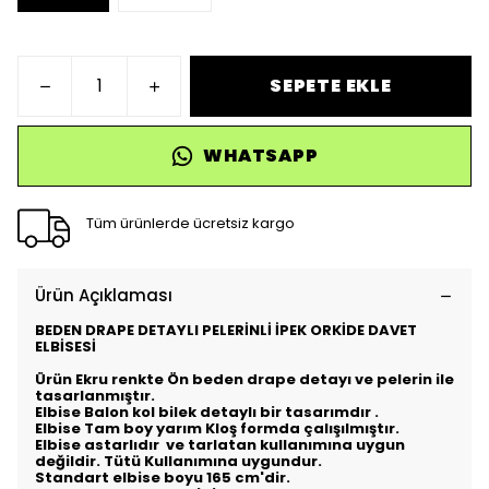
SEPETE EKLE
WHATSAPP
Tüm ürünlerde ücretsiz kargo
Ürün Açıklaması
BEDEN DRAPE DETAYLI PELERİNLİ İPEK ORKİDE DAVET
ELBİSESİ
Ürün Ekru renkte Ön beden drape detayı ve pelerin ile
tasarlanmıştır.
Elbise Balon kol bilek detaylı bir tasarımdır .
Elbise Tam boy yarım Kloş formda çalışılmıştır.
Elbise astarlıdır ve tarlatan kullanımına uygun
değildir. Tütü Kullanımına uygundur.
Standart elbise boyu 165 cm'dir.