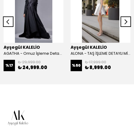
Ayşegül KALELİO
Ayşegül KALELİO
AGATHA - Omuz İşleme Detaylı Davet Elbisesi
ALONA - TAŞ İŞLEME DETAYLI MİNİ BOY DAVET ELBİSESİ
₺ 29,999.00
₺ 17,999.00
%
17
%
50
₺ 24,999.00
₺ 8,999.00