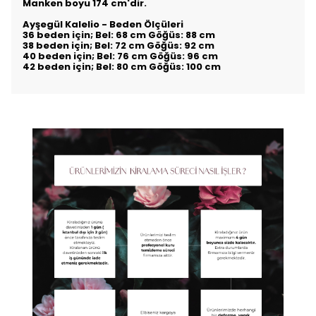
Manken boyu 174 cm'dir.
Ayşegül Kalelio - Beden Ölçüleri
36 beden için; Bel: 68 cm Göğüs: 88 cm
38 beden için; Bel: 72 cm Göğüs: 92 cm
40 beden için; Bel: 76 cm Göğüs: 96 cm
42 beden için; Bel: 80 cm Göğüs: 100 cm