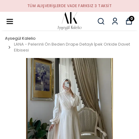
TÜM ALIŞVERIŞLERDE VADE FARKSIZ 3 TAKSIT
0
Aysegül Kalelio
LANA - Pelerinli Ön Beden Drape Detaylı İpek Orkide Davet
Elbisesi