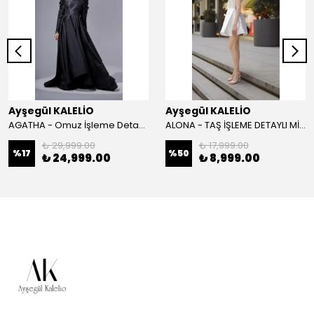
Ayşegül KALELİO
Ayşegül KALELİO
AGATHA - Omuz İşleme Detaylı Davet Elbisesi
ALONA - TAŞ İŞLEME DETAYLI MİNİ BOY DAVET ELBİSESİ
₺ 29,999.00
₺ 17,999.00
%
17
%
50
₺ 24,999.00
₺ 8,999.00