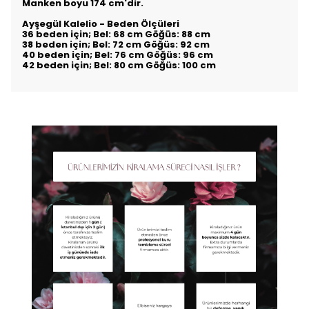
Manken boyu 174 cm'dir.
Ayşegül Kalelio - Beden Ölçüleri
36 beden için; Bel: 68 cm Göğüs: 88 cm
38 beden için; Bel: 72 cm Göğüs: 92 cm
40 beden için; Bel: 76 cm Göğüs: 96 cm
42 beden için; Bel: 80 cm Göğüs: 100 cm