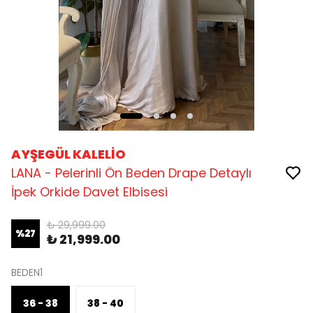
AYŞEGÜL KALELİO
LANA - Pelerinli Ön Beden Drape Detaylı
İpek Orkide Davet Elbisesi
₺ 29,999.00
%
27
₺ 21,999.00
BEDEN1
36 - 38
38 - 40