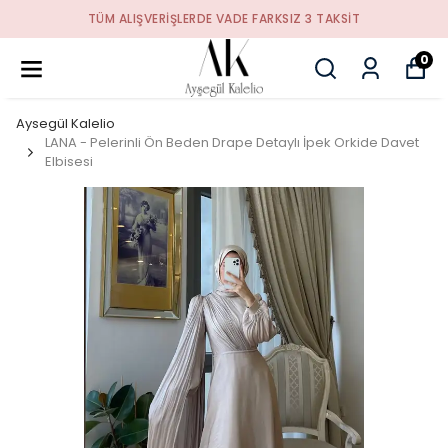
TÜM ALIŞVERIŞLERDE VADE FARKSIZ 3 TAKSIT
0
Aysegül Kalelio
LANA - Pelerinli Ön Beden Drape Detaylı İpek Orkide Davet
Elbisesi