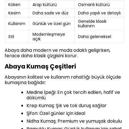
Köken
Arap kültürü
Osmanlı kültürü
Kesim
Daha sade ve düz
Daha yapılı ve detaylı
Genelde klasik
Kullanım
Günlük ve özel gün
kullanım
Modernleşmeye
Stil
Daha geleneksel
açık
Abaya daha modern ve moda odaklı gelişirken,
ferace daha klasik çizgisini korur.
Abaya Kumaş Çeşitleri
Abayanın kalitesi ve kullanım rahatlığı büyük ölçüde
kumaşına bağlıdır:
Medine İpeği: En çok tercih edilen, hafif ve
dökümlü
Krep Kumaş: Şık ve tok duruş sağlar
Şifon: Özel günler için ideal
Nidha Kumaş: Premium ve yumuşak dokulu
Pamuklu Kumaş: Günlük kullanım için rahat