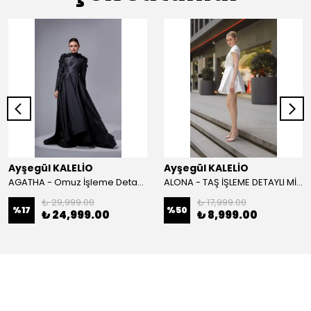
Ayşegül KALELİO
Ayşegül KALELİO
AGATHA - Omuz İşleme Detaylı Davet Elbisesi
ALONA - TAŞ İŞLEME DETAYLI MİNİ BOY DAVET ELBİSESİ
₺ 29,999.00
₺ 17,999.00
%
17
%
50
₺ 24,999.00
₺ 8,999.00