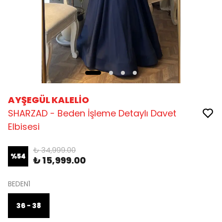
AYŞEGÜL KALELİO
SHARZAD - Beden İşleme Detaylı Davet
Elbisesi
₺ 34,999.00
%
54
₺ 15,999.00
BEDEN1
36 - 38