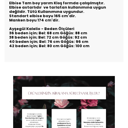
Elbise Tam boy yarım Kloş formda çalışılmıştır.
Elbise astarlıdır ve tarlatan kullanımına uygun
değildir. Tütü Kullanımına uygundur.
Standart elbise boyu 165 cm'dir.
Manken boyu 174 cm'dir.
Ayşegül Kalelio - Beden Ölçüleri
36 beden için; Bel: 68 cm Göğüs: 88 cm
38 beden için; Bel: 72 cm Göğüs: 92 cm
40 beden için; Bel: 76 cm Göğüs: 96 cm
42 beden için; Bel: 80 cm Göğüs: 100 cm